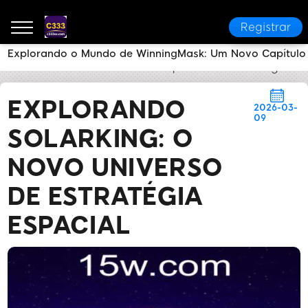
Registrar
Explorando o Mundo de WinningMask: Um Novo Capítulo
C333
Notícias do Setor
Explorando SolarKing: O N
EXPLORANDO
2026-03-
09
SOLARKING: O
NOVO UNIVERSO
DE ESTRATÉGIA
ESPACIAL