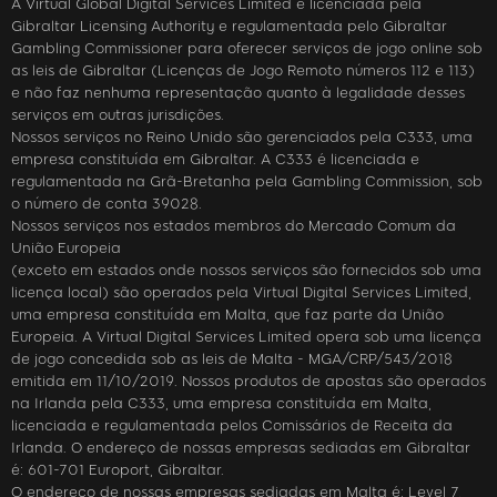
A Virtual Global Digital Services Limited é licenciada pela
Gibraltar Licensing Authority e regulamentada pelo Gibraltar
Gambling Commissioner para oferecer serviços de jogo online sob
as leis de Gibraltar (Licenças de Jogo Remoto números 112 e 113)
e não faz nenhuma representação quanto à legalidade desses
serviços em outras jurisdições.
Nossos serviços no Reino Unido são gerenciados pela C333, uma
empresa constituída em Gibraltar. A C333 é licenciada e
regulamentada na Grã-Bretanha pela Gambling Commission, sob
o número de conta 39028.
Nossos serviços nos estados membros do Mercado Comum da
União Europeia
(exceto em estados onde nossos serviços são fornecidos sob uma
licença local) são operados pela Virtual Digital Services Limited,
uma empresa constituída em Malta, que faz parte da União
Europeia. A Virtual Digital Services Limited opera sob uma licença
de jogo concedida sob as leis de Malta - MGA/CRP/543/2018
emitida em 11/10/2019. Nossos produtos de apostas são operados
na Irlanda pela C333, uma empresa constituída em Malta,
licenciada e regulamentada pelos Comissários de Receita da
Irlanda. O endereço de nossas empresas sediadas em Gibraltar
é: 601-701 Europort, Gibraltar.
O endereço de nossas empresas sediadas em Malta é: Level 7,