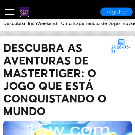
Registrar
Descubra 'IrishWeekend': Uma Experiência de Jogo Inov
C333
Notícias do Setor
Descubra as Aventuras de
DESCUBRA AS
2026-05-
21
AVENTURAS DE
MASTERTIGER: O
JOGO QUE ESTÁ
CONQUISTANDO O
MUNDO