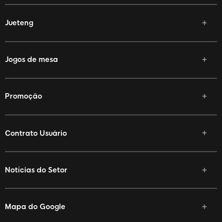
Jueteng
Jogos de mesa
Promoção
Contrato Usuário
Notícias do Setor
Mapa do Google