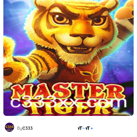
COMPARTILHAR
By
C333