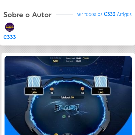
Sobre o Autor
ver todos os
C333
Artigos
C333