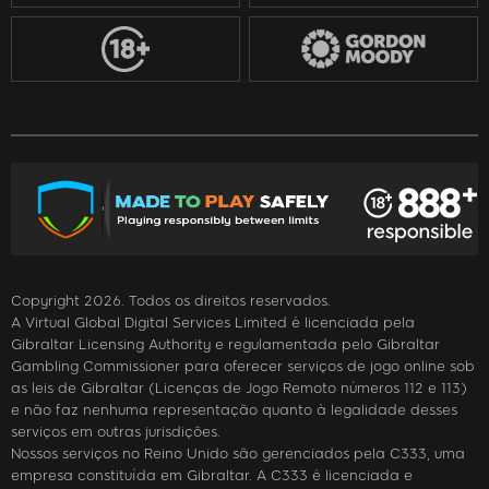
Copyright 2026. Todos os direitos reservados.
A Virtual Global Digital Services Limited é licenciada pela
Gibraltar Licensing Authority e regulamentada pelo Gibraltar
Gambling Commissioner para oferecer serviços de jogo online sob
as leis de Gibraltar (Licenças de Jogo Remoto números 112 e 113)
e não faz nenhuma representação quanto à legalidade desses
serviços em outras jurisdições.
Nossos serviços no Reino Unido são gerenciados pela C333, uma
empresa constituída em Gibraltar. A C333 é licenciada e