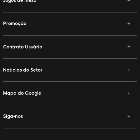
Jogos de mesa
Promoção
Contrato Usuário
Notícias do Setor
Mapa do Google
Siga-nos
Facebook
Twitter