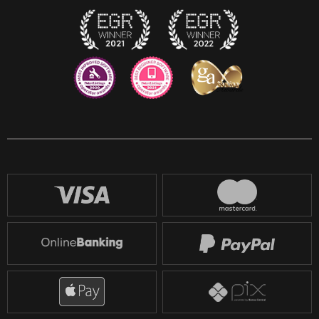
Twitch
Reddit