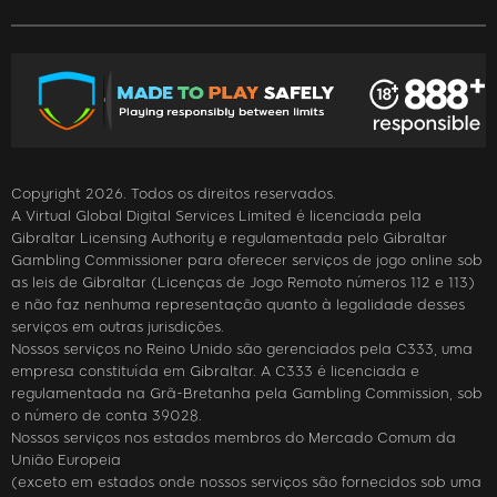
Copyright 2026. Todos os direitos reservados.
A Virtual Global Digital Services Limited é licenciada pela
Gibraltar Licensing Authority e regulamentada pelo Gibraltar
Gambling Commissioner para oferecer serviços de jogo online sob
as leis de Gibraltar (Licenças de Jogo Remoto números 112 e 113)
e não faz nenhuma representação quanto à legalidade desses
serviços em outras jurisdições.
Nossos serviços no Reino Unido são gerenciados pela C333, uma
empresa constituída em Gibraltar. A C333 é licenciada e
regulamentada na Grã-Bretanha pela Gambling Commission, sob
o número de conta 39028.
Nossos serviços nos estados membros do Mercado Comum da
União Europeia
(exceto em estados onde nossos serviços são fornecidos sob uma